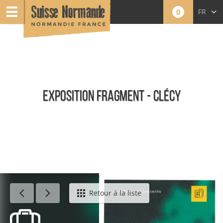
0
FR
EN
NL
EXPOSITION FRAGMENT - CLÉCY
Événements
Retour à la liste