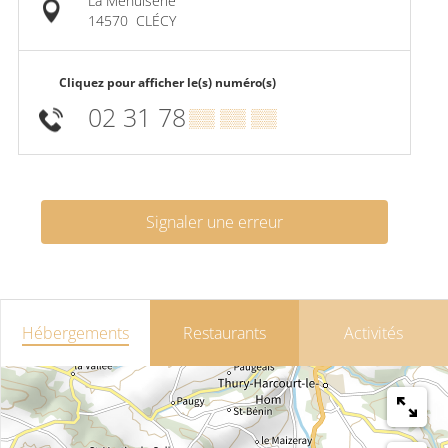
La Menuiserie
14570
CLÉCY
Cliquez pour afficher le(s) numéro(s)
02 31 78
▒▒ ▒▒ ▒▒
Signaler une erreur
Hébergements
Restaurants
Activités