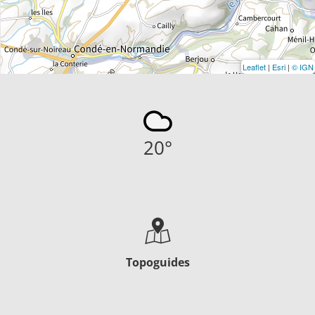
Leaflet
|
Esri
|
© IGN
20
°
Topoguides