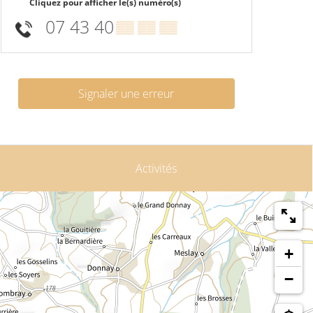
Cliquez pour afficher le(s) numéro(s)
07 43 40
▒▒ ▒▒ ▒▒
Signaler une erreur
Activités
+
−