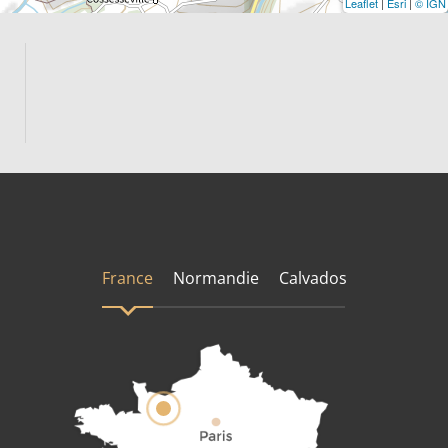
Leaflet
|
Esri
|
© IGN
France
Normandie
Calvados