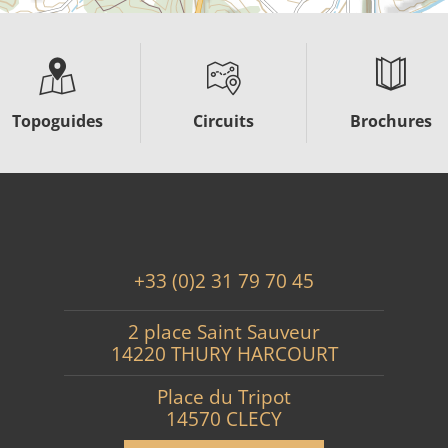
Topoguides
Circuits
Brochures
+33 (0)2 31 79 70 45
2 place Saint Sauveur
14220 THURY HARCOURT
Place du Tripot
14570 CLECY