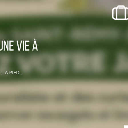
SORTIR
OÙ RECEVOIR ?
Boire un verre
Événements
une vie à
 A PIED ,