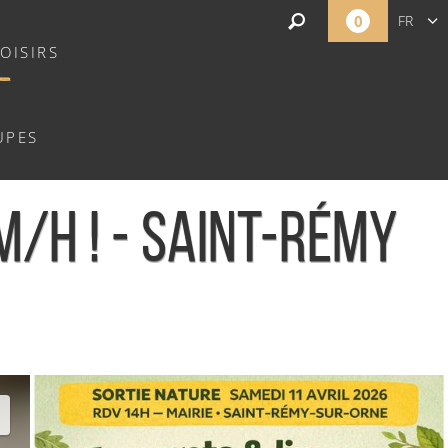
0
FR
OISIRS
EN
NL
UPES
M/H ! - SAINT-RÉMY