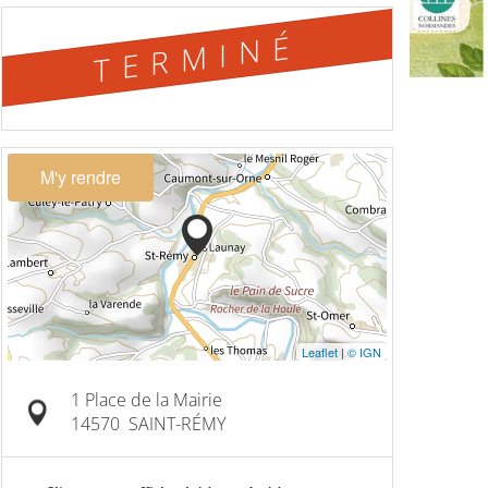
TERMINÉ
M'y rendre
Leaflet
|
© IGN
1 Place de la Mairie
14570
SAINT-RÉMY