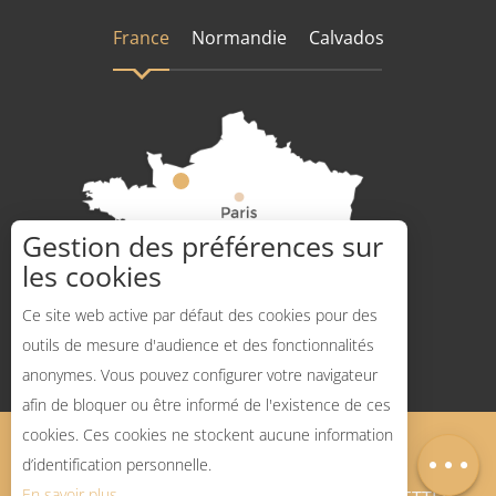
France
Normandie
Calvados
Gestion des préférences sur
les cookies
Comment venir ?
Ce site web active par défaut des cookies pour des
outils de mesure d'audience et des fonctionnalités
anonymes. Vous pouvez configurer votre navigateur
afin de bloquer ou être informé de l'existence de ces
Description
cookies. Ces cookies ne stockent aucune information
Mentions légales
Plan du site
Carte
d’identification personnelle.
En savoir plus