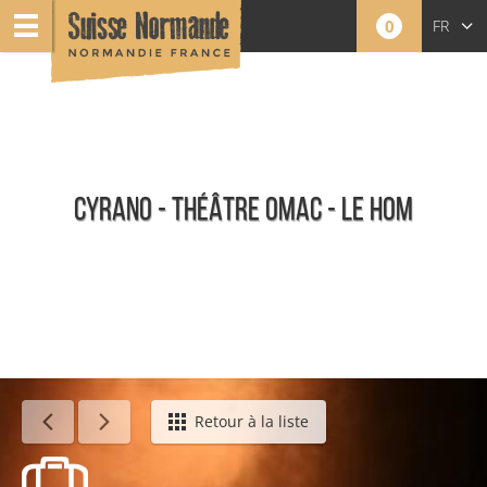
0
FR
EN
NL
CYRANO - THÉÂTRE OMAC - LE HOM
Événements
Retour à la liste