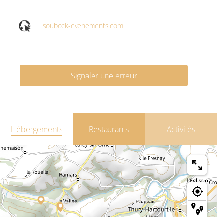
soubock-evenements.com
Signaler une erreur
Hébergements
Restaurants
Activités