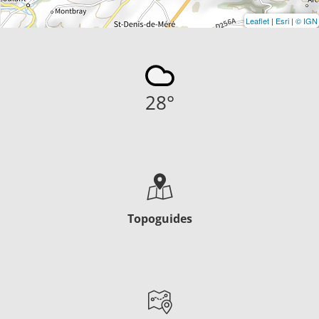
Leaflet
|
Esri
|
© IGN
28
°
Topoguides