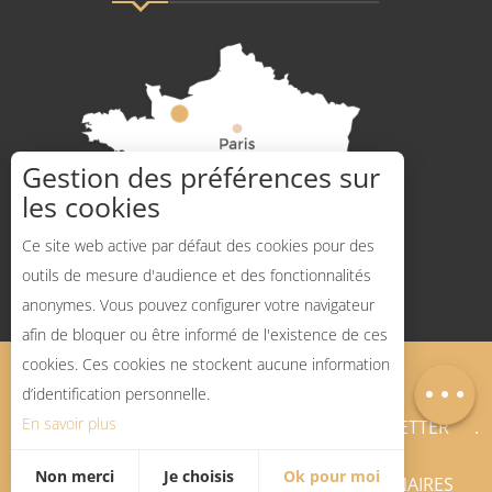
Gestion des préférences sur
les cookies
Comment venir ?
Ce site web active par défaut des cookies pour des
outils de mesure d'audience et des fonctionnalités
anonymes. Vous pouvez configurer votre navigateur
afin de bloquer ou être informé de l'existence de ces
Description
cookies. Ces cookies ne stockent aucune information
Mentions légales
Plan du site
Carte
d’identification personnelle.
En savoir plus
BLOG SPORTS NATURE
NEWSLETTER
Non merci
Je choisis
Ok pour moi
ESPACE PRO
PRESSE
PARTENAIRES