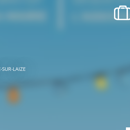
SORTIR
OÙ RECEVOIR ?
Boire un verre
Événements
E-SUR-LAIZE