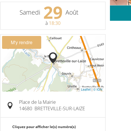
29
Samedi
Août
à
18:30
M'y rendre
Leaflet
|
© IGN
Place de la Mairie
14680
BRETTEVILLE-SUR-LAIZE
Cliquez pour afficher le(s) numéro(s)