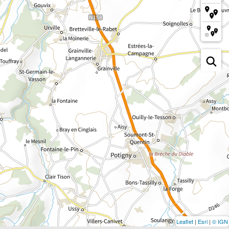
Leaflet
|
Esri
|
© IGN