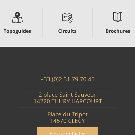
Topoguides
Circuits
Brochures
+33 (0)2 31 79 70 45
2 place Saint Sauveur
14220 THURY HARCOURT
Place du Tripot
14570 CLECY
Nous contacter