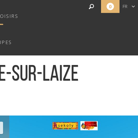
0
FR
OISIRS
EN
NL
UPES
E-SUR-LAIZE