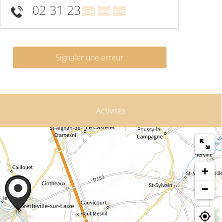
02 31 23
▒▒ ▒▒ ▒▒
Signaler une erreur
Activités
+
−