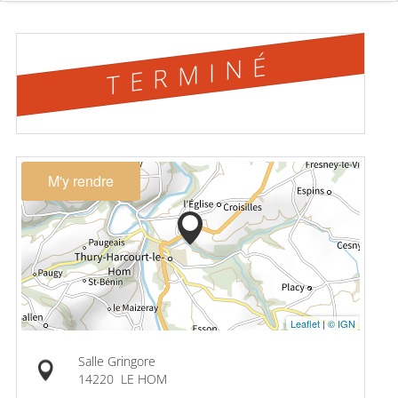
TERMINÉ
M'y rendre
Leaflet
|
© IGN
Salle Gringore
14220
LE HOM