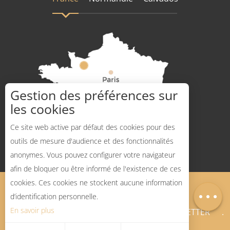
Gestion des préférences sur
les cookies
Comment venir ?
Ce site web active par défaut des cookies pour des
outils de mesure d'audience et des fonctionnalités
anonymes. Vous pouvez configurer votre navigateur
afin de bloquer ou être informé de l'existence de ces
Description
cookies. Ces cookies ne stockent aucune information
Mentions légales
Plan du site
Carte
d’identification personnelle.
En savoir plus
BLOG SPORTS NATURE
NEWSLETTER