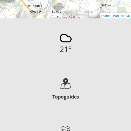
Leaflet
|
Esri
|
© IGN
21
°
Topoguides