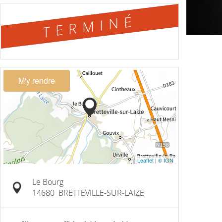
TERMINÉ
M'y rendre
Leaflet
|
© IGN
Le Bourg
14680
BRETTEVILLE-SUR-LAIZE