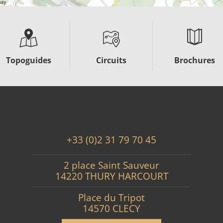
Topoguides
Circuits
Brochures
+33 (0)2 31 79 70 45
2 place Saint Sauveur
14220 THURY HARCOURT
Place du Tripot
14570 CLECY