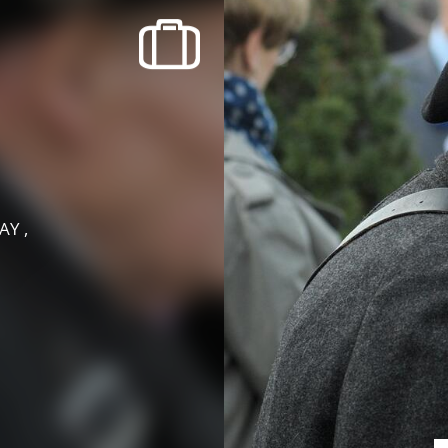
SORTIR
OÙ RECEVOIR ?
Boire un verre
Événements
AY ,