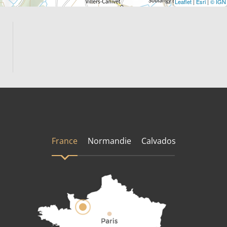
Leaflet
|
Esri
|
© IGN
France
Normandie
Calvados