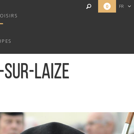
0
FR
OISIRS
EN
NL
UPES
-SUR-LAIZE