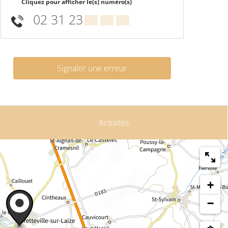
Cliquez pour afficher le(s) numéro(s)
02 31 23
▒▒ ▒▒ ▒▒
Signaler une erreur
Activités
+
−