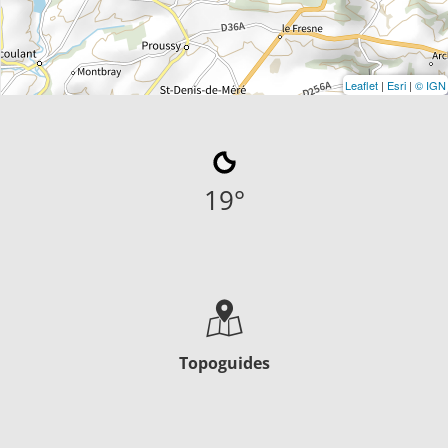
Leaflet
|
Esri
|
© IGN
19
°
Topoguides