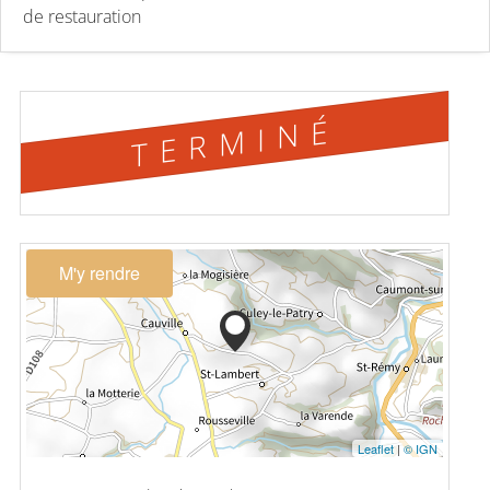
de restauration
TERMINÉ
M'y rendre
Leaflet
|
© IGN