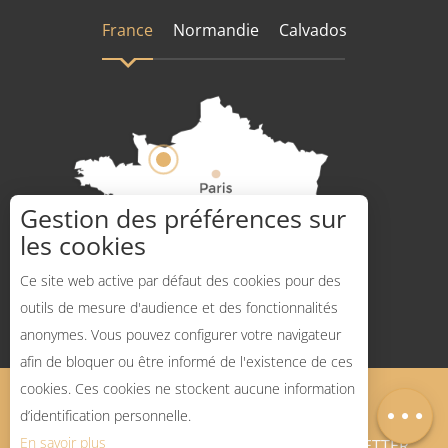
France
Normandie
Calvados
Gestion des préférences sur
les cookies
Comment venir ?
Ce site web active par défaut des cookies pour des
outils de mesure d'audience et des fonctionnalités
anonymes. Vous pouvez configurer votre navigateur
afin de bloquer ou être informé de l'existence de ces
Description
cookies. Ces cookies ne stockent aucune information
Mentions légales
Plan du site
Carte
d’identification personnelle.
En savoir plus
BLOG SPORTS NATURE
NEWSLETTER