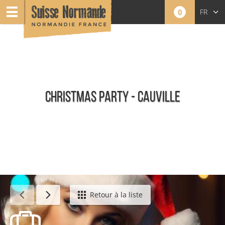
0
FR
EN
NL
CHRISTMAS PARTY - CAUVILLE
Événements
Retour à la liste