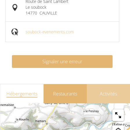
Route de Saint Lambert
Le soubock
14770
CAUVILLE
soubock-evenements.com
Signaler une erreur
Hébergements
Restaurants
Activités