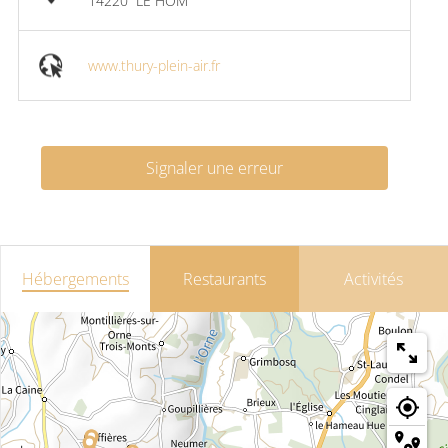
14220
LE HOM
www.thury-plein-air.fr
Signaler une erreur
Hébergements
Restaurants
Activités