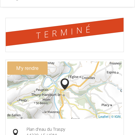
TERMINÉ
M'y rendre
Leaflet
|
© IGN
Plan d'eau du Traspy