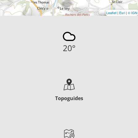
Leaflet
|
Esri
|
© IGN
20
°
Topoguides