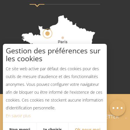
Gestion des préférences sur
les cookies
Comment venir ?
Ce site web active par défaut des cookies pour des
outils de mesure d'audience et des fonctionnalités
anonymes. Vous pouvez configurer votre navigateur
afin de bloquer ou être informé de l'existence de ces
Description
cookies. Ces cookies ne stockent aucune information
Mentions légales
Plan du site
Carte
d’identification personnelle.
En savoir plus
BLOG SPORTS NATURE
NEWSLETTER
Non merci
Je choisis
Ok pour moi