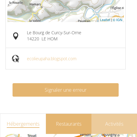
Leaflet
|
© IGN
Le Bourg de Curcy-Sur-Orne
14220
LE HOM
ecolieupaha.blogspot.com
Signaler une erreur
Hébergements
Restaurants
Activités