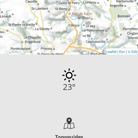
Leaflet
|
Esri
|
© IGN
23
°
Topoguides