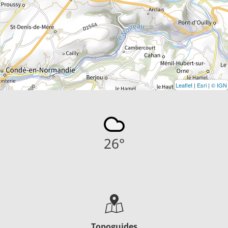
Leaflet
|
Esri
|
© IGN
26
°
Topoguides