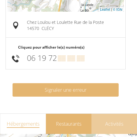
Leaflet
|
© IGN
Chez Loulou et Loulette Rue de la Poste
14570
CLÉCY
Cliquez pour afficher le(s) numéro(s)
06 19 72
▒▒ ▒▒ ▒▒
Signaler une erreur
Hébergements
Restaurants
Activités