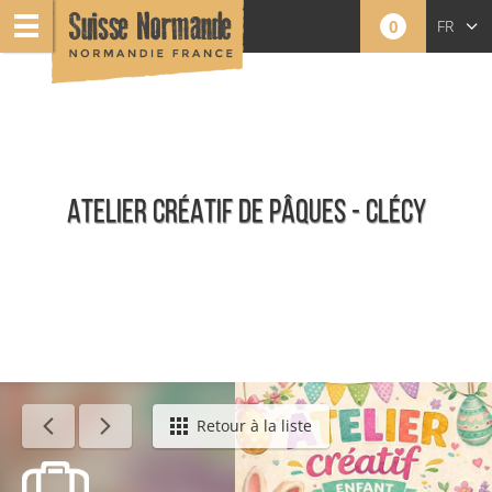
0
FR
EN
NL
ATELIER CRÉATIF DE PÂQUES - CLÉCY
Événements
Retour à la liste