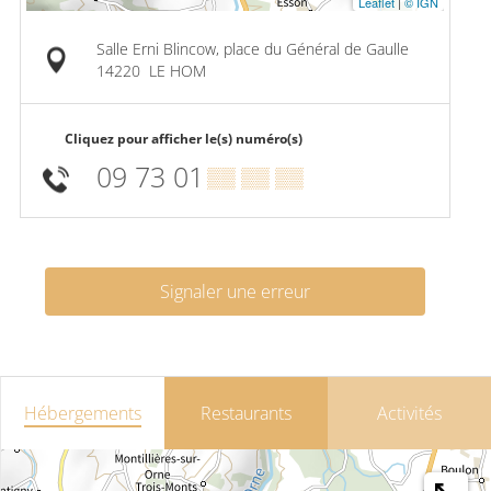
Leaflet
|
© IGN
Salle Erni Blincow, place du Général de Gaulle
14220
LE HOM
Cliquez pour afficher le(s) numéro(s)
09 73 01
▒▒ ▒▒ ▒▒
Signaler une erreur
Hébergements
Restaurants
Activités