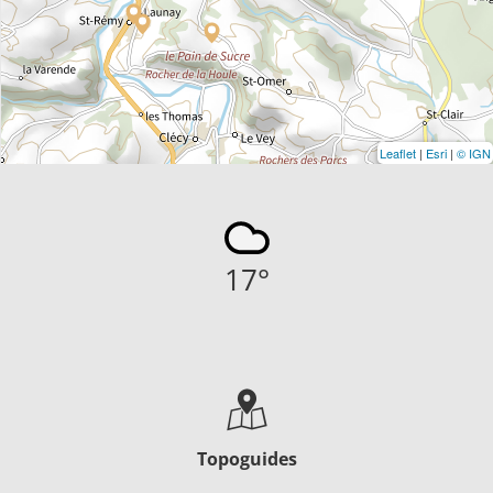
Leaflet
|
Esri
|
© IGN
17
°
Topoguides