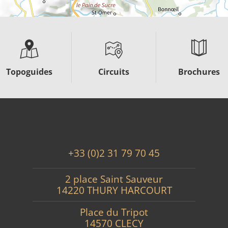
Topoguides
Circuits
Brochures
+33 (0)2 31 79 70 45
2 place Saint Sauveur
14220 THURY HARCOURT
Place du Tripot
14570 CLECY