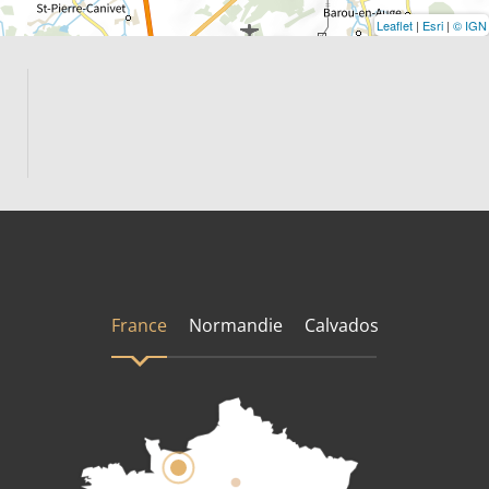
Leaflet
|
Esri
|
© IGN
France
Normandie
Calvados