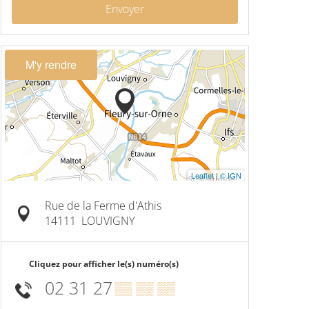
Envoyer
M'y rendre
Leaflet
|
© IGN
Rue de la Ferme d'Athis
14111
LOUVIGNY
Cliquez pour afficher le(s) numéro(s)
02 31 27
▒▒ ▒▒ ▒▒