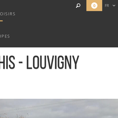
0
FR
OISIRS
EN
NL
UPES
HIS - LOUVIGNY