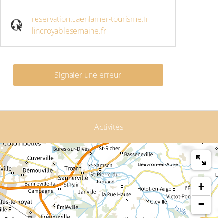
reservation.caenlamer-tourisme.fr
lincroyablesemaine.fr
Signaler une erreur
Activités
+
−