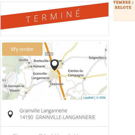
TERMINÉ
M'y rendre
Leaflet
|
© IGN
Grainville Langannerie
14190
GRAINVILLE-LANGANNERIE