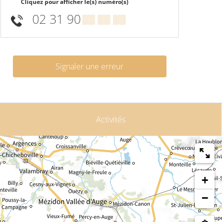
Cliquez pour afficher le(s) numéro(s)
02 31 90
▒▒ ▒▒ ▒▒
Signaler une erreur
Activités
+
−