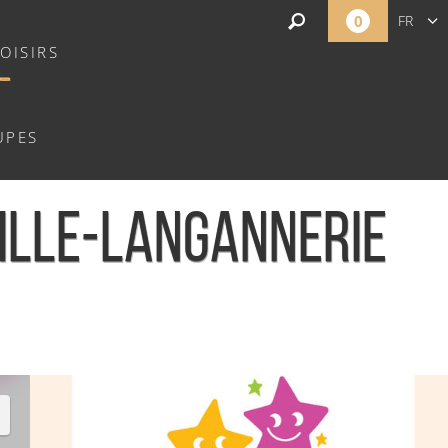
0
FR
OISIRS
EN
NL
UPES
VILLE-LANGANNERIE