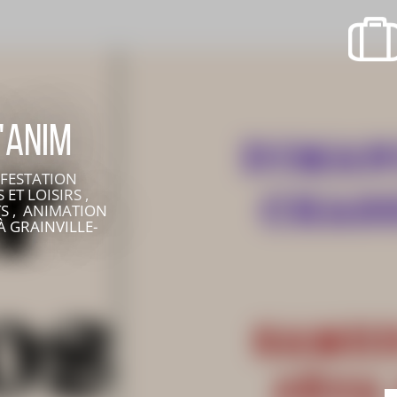
SORTIR
OÙ RECEVOIR ?
Boire un verre
Événements
'Anim
FESTATION
ET LOISIRS ,
TS , ANIMATION
À GRAINVILLE-