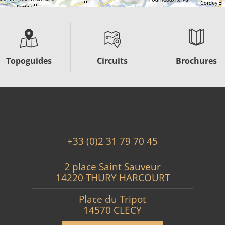
Topoguides
Circuits
Brochures
+33 (0)2 31 79 70 45
2 place Saint Sauveur
14220 THURY HARCOURT
Place du Tripot
14570 CLECY