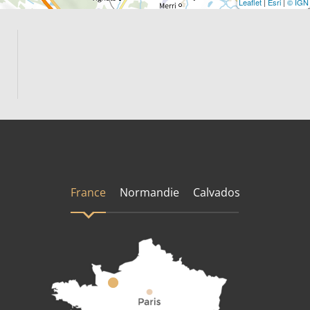
Leaflet
|
Esri
|
© IGN
France
Normandie
Calvados