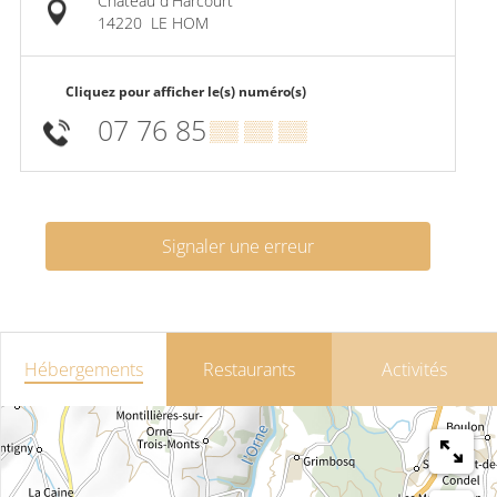
Château d'Harcourt
14220
LE HOM
Cliquez pour afficher le(s) numéro(s)
07 76 85
▒▒ ▒▒ ▒▒
Signaler une erreur
Hébergements
Restaurants
Activités