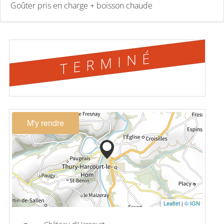
Goûter pris en charge + boisson chaude
TERMINÉ
M'y rendre
Leaflet
|
© IGN