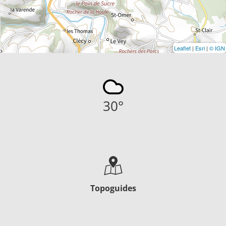
Leaflet
|
Esri
|
© IGN
30
°
Topoguides