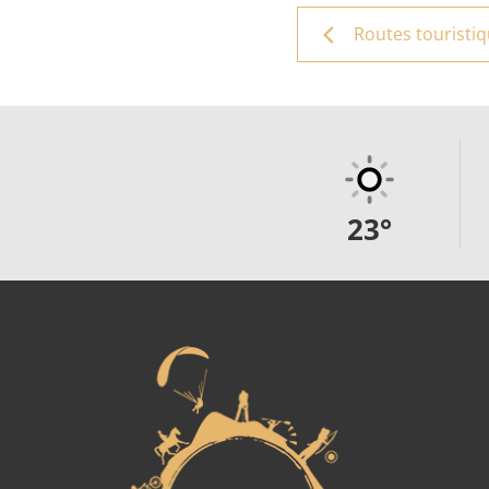
Routes touristi
23
°