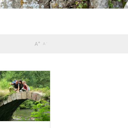
+
-
A
A