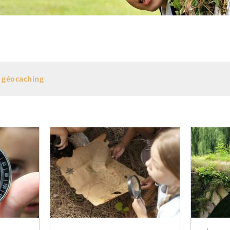
SORTIR
OÙ RECEVOIR ?
Boire un verre
Événements
& géocaching