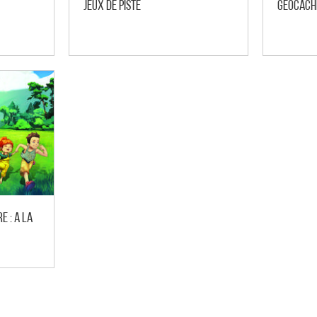
Jeux de piste
Géocachi
 : A la