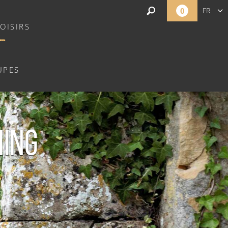
0
FR
OISIRS
UPES
HING