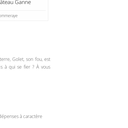
hâteau Ganne
Pommeraye
rre, Golet, son fou, est
s à qui se fier ? À vous
s dépenses à caractère