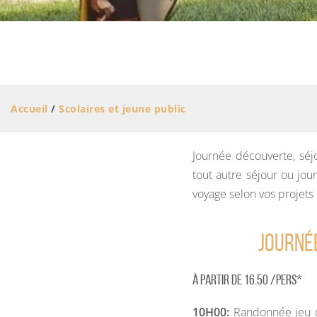
Activités verticales et parapente
Aires de camping-car
Equitation
Hébergements de groupes
Tous nos circuits de randonnée
Hébergements insolites
Expériences en Suisse Normande
Classements et labels
Accueil
/
Scolaires et jeune public
Toute l'offre Sports Nature
Journée découverte, séj
tout autre séjour ou jou
voyage selon vos projets
Journé
À partir de 16.50 /pers*
10H00:
Randonnée jeu de