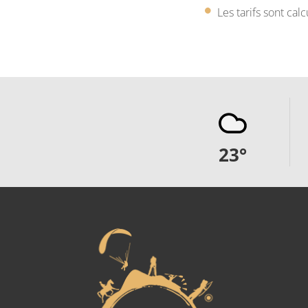
Les tarifs sont ca
23
°