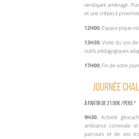
verdoyant aménagé. Pui
et une crêpe) à proximit
12H00:
Espace pique-niq
13H30:
Visite du zoo de
outils pédagogiques adap
17H00:
Fin de votre jou
Journée Chal
À partir de 21.00€ /pers.*
9H30:
Activité géocach
ambiance conviviale e
parcours et de vos tro