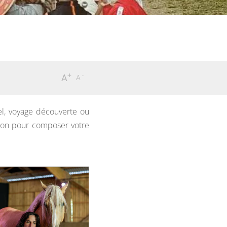
+
-
A
A
el, voyage découverte ou
ition pour composer votre