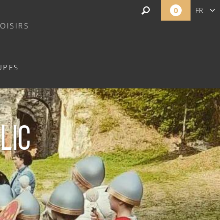
0
FR
OISIRS
UPES
LIC