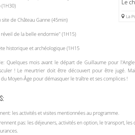
Le c
) (1H30)
La 
u site de Château Ganne (45min)
le réveil de la belle endormie" (1H15)
ête historique et archéologique (1H15
e: Quelques mois avant le départ de Guillaume pour l'Anglete
sculer ! Le meurtrier doit être découvert pour être jugé. Mai
 du Moyen-Âge pour démasquer le traître et ses complices !
s:
nent: les activités et visites mentionnées au programme.
ennent pas: les déjeuners, activités en option, le transport, le
surances.