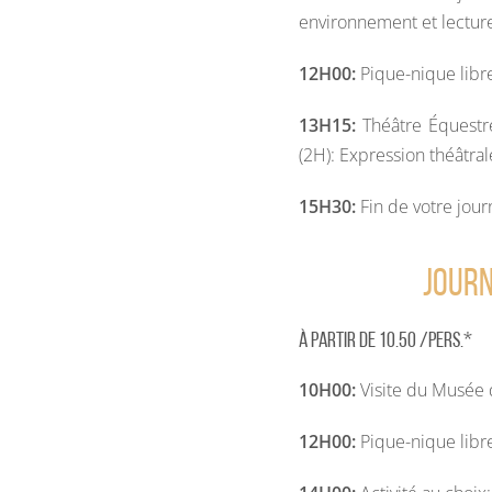
environnement et lectur
12H00:
Pique-nique libr
13H15:
Théâtre Équestr
(2H): Expression théâtrale
15H30:
Fin de votre jou
Journ
À partir de 10.50 /pers.*
10H00:
Visite du Musée 
12H00:
Pique-nique libr