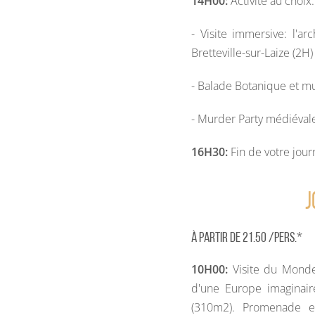
14H00:
Activité au choix
- Visite immersive: l'ar
Bretteville-sur-Laize (2H)
- Balade Botanique et mu
- Murder Party médiévale
16H30:
Fin de votre jou
J
À partir de 21.50 /pers.*
10H00:
Visite du Monde
d'une Europe imaginai
(310m2). Promenade en