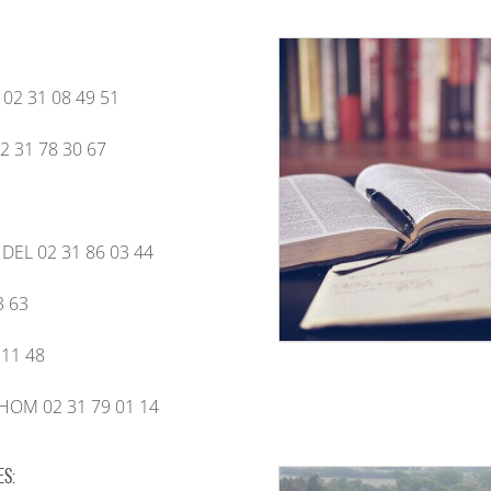
SORTIR
OÙ RECEVOIR ?
Boire un verre
02 31 08 49 51
Événements
 31 78 30 67
EL 02 31 86 03 44
3 63
 11 48
HOM 02 31 79 01 14
es: