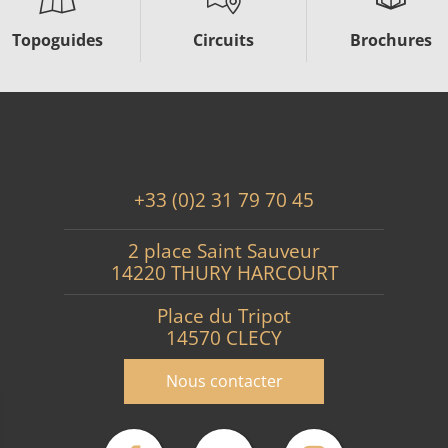
Topoguides
Circuits
Brochures
+33 (0)2 31 79 70 45
2 place Saint Sauveur
14220 THURY HARCOURT
Place du Tripot
14570 CLECY
Nous contacter