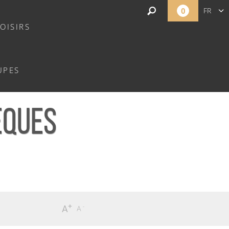
0
FR
OISIRS
EN
NL
UPES
ÈQUES
+
-
A
A