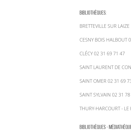
Activités verticales et parapente
Aires de camping-car
Bibliothèques:
Equitation
Hébergements de groupes
BRETTEVILLE SUR LAIZE 
Tous nos circuits de randonnée
Hébergements insolites
CESNY BOIS HALBOUT 02
Expériences en Suisse Normande
Classements et labels
CLÉCY 02 31 69 71 47
Toute l'offre Sports Nature
SAINT LAURENT DE COND
SAINT OMER 02 31 69 7
SAINT SYLVAIN 02 31 78
THURY-HARCOURT - LE 
Bibliothèques - Médiathèqu