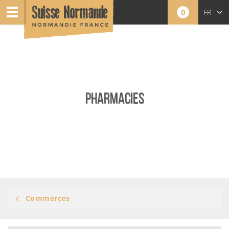
0
FR
EN
NL
PHARMACIES
Commerces