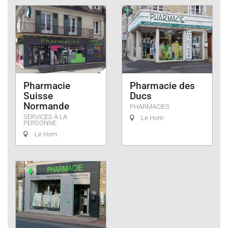
Pharmacie
Pharmacie des
Suisse
Ducs
Normande
PHARMACIES
SERVICES À LA
Le Hom
PERSONNE
Le Hom