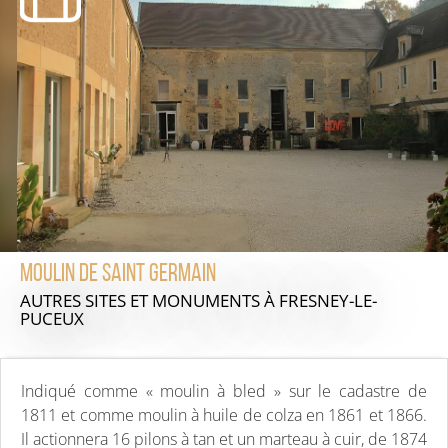
Moulin de Saint Germain
AUTRES SITES ET MONUMENTS
À FRESNEY-LE-
PUCEUX
Indiqué comme « moulin à bled » sur le cadastre de
1811 et comme moulin à huile de colza en 1861 et 1866.
Il actionnera 16 pilons à tan et un marteau à cuir, de 1874