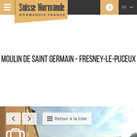
0
FR
EN
NL
MOULIN DE SAINT GERMAIN - FRESNEY-LE-PUCEUX
Patrimoine bâti
Retour à la liste