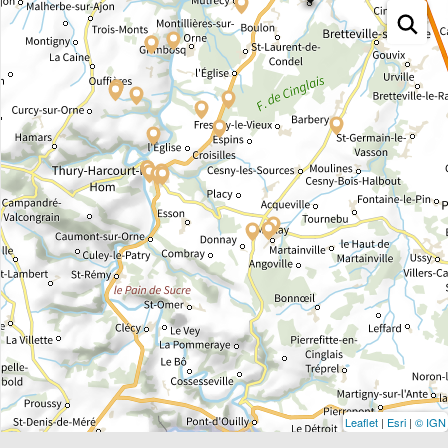
Leaflet
|
Esri
|
© IGN