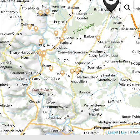
Leaflet
|
Esri
|
© IGN