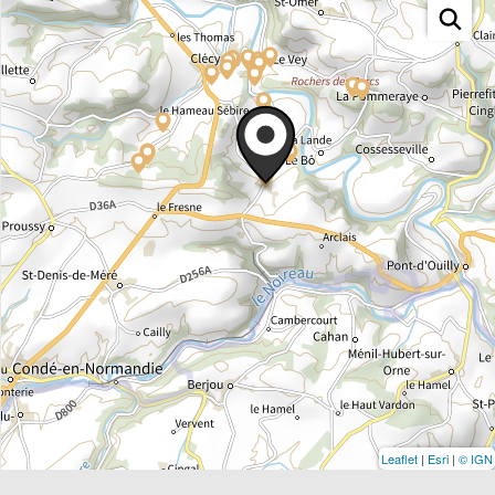
Leaflet
|
Esri
|
© IGN