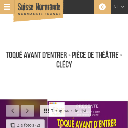
0
NL
FR
EN
TOQUÉ AVANT D'ENTRER - PIÈCE DE THÉÂTRE -
CLÉCY
Agenda - Nederlands
Terug naar de lijst
Zie foto's (2)