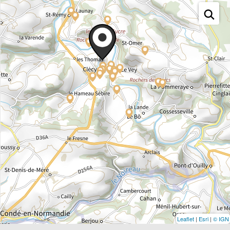
Leaflet
|
Esri
|
© IGN