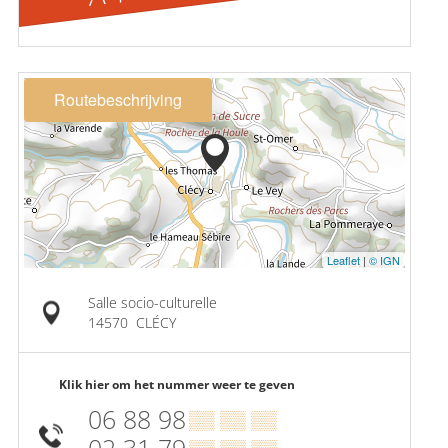
Routebeschrijving
Leaflet
|
© IGN
Salle socio-culturelle
14570
CLÉCY
Klik hier om het nummer weer te geven
06 88 98
▒▒ ▒▒ ▒▒
02 31 79
▒▒ ▒▒ ▒▒