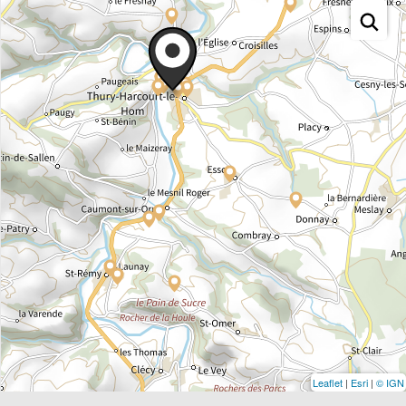
Leaflet
|
Esri
|
© IGN