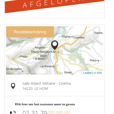
AFGELOPEN
Routebeschrijving
Leaflet
|
© IGN
Salle Robert Métairie - Cinéma
14220
LE HOM
Klik hier om het nummer weer te geven
02 31 79
▒▒ ▒▒ ▒▒