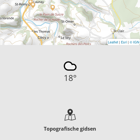
Leaflet
|
Esri
|
© IGN
18
°
Topografische gidsen