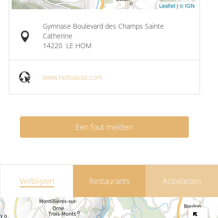
Leaflet
|
© IGN
Gymnase Boulevard des Champs Sainte
Catherine
14220
LE HOM
www.helloasso.com
Een fout melden
Verblijven
Restaurants
Activiteiten