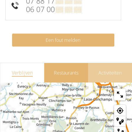
07 88 17
▒▒ ▒▒ ▒▒
06 07 00
▒▒ ▒▒ ▒▒
Een fout melden
Verblijven
Restaurants
Activiteiten