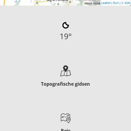
Leaflet
|
Esri
|
© IGN
19
°
Topografische gidsen
Reis