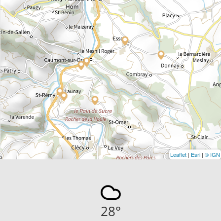
Leaflet
|
Esri
|
© IGN
28
°