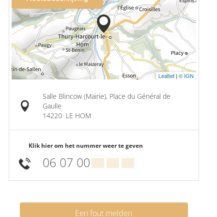
Leaflet
|
© IGN
Salle Blincow (Mairie), Place du Général de
Gaulle
14220
LE HOM
Klik hier om het nummer weer te geven
06 07 00
▒▒ ▒▒ ▒▒
Een fout melden