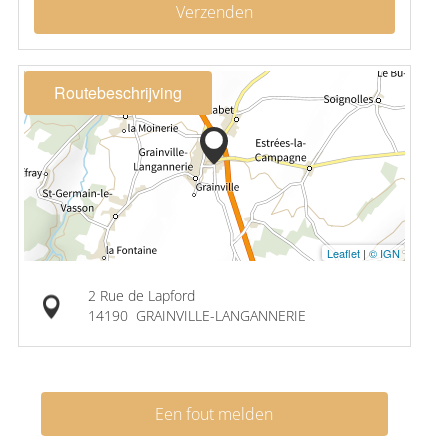
Verzenden
Routebeschrijving
Leaflet
|
© IGN
2 Rue de Lapford
14190
GRAINVILLE-LANGANNERIE
Een fout melden