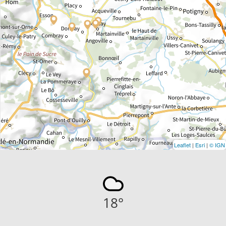
Leaflet
|
Esri
|
© IGN
18
°