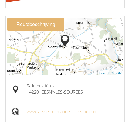
Routebeschrijving
Leaflet
|
© IGN
Salle des fêtes
14220
CESNY-LES-SOURCES
www.suisse-normande-tourisme.com