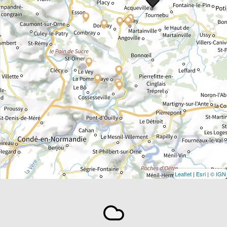
Leaflet
|
Esri
|
© IGN