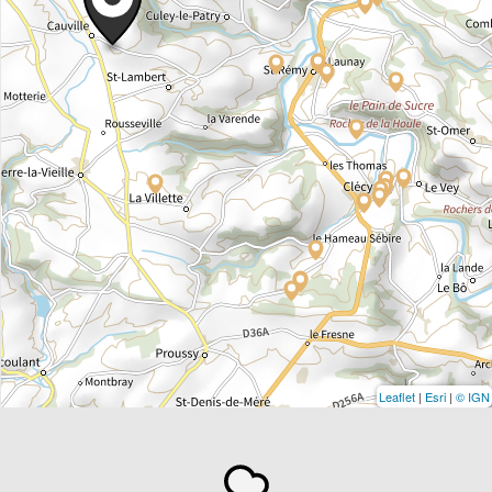
Leaflet
|
Esri
|
© IGN