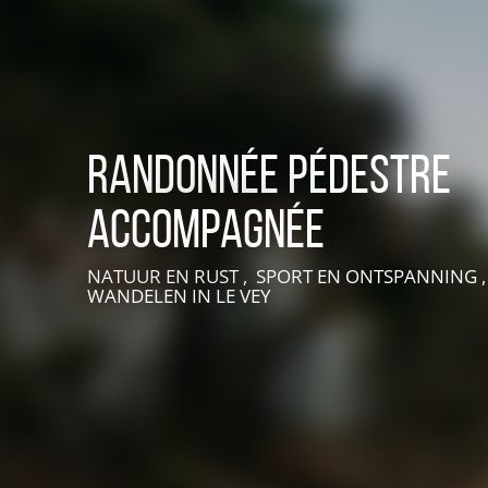
Randonnée pédestre
accompagnée
VIVEZ UNE EXPÉRIENCE EN SUISSE NORMANDE
NATUUR EN RUST , SPORT EN ONTSPANNING , 
WANDELEN
IN LE VEY