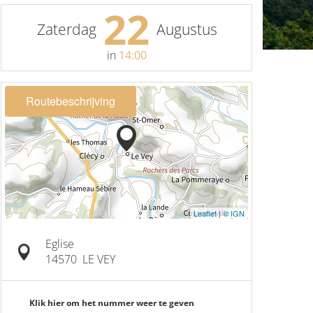
22
Zaterdag
Augustus
in
14:00
Routebeschrijving
Leaflet
|
© IGN
Eglise
14570
LE VEY
Klik hier om het nummer weer te geven