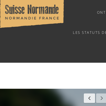
ONT
LES STATUTS D
NATUURSPORTEN
RANDONNÉE 
Home
/
Sports & activiteiten
/
Activiteiten
/
Agenda - Ned