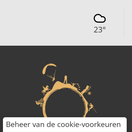
23
°
Beheer van de cookie-voorkeuren