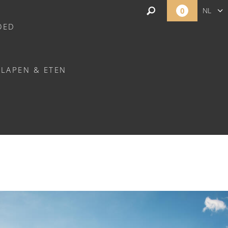
0
NL
OED
FR
EN
SLAPEN & ETEN
ÉE - LE VEY