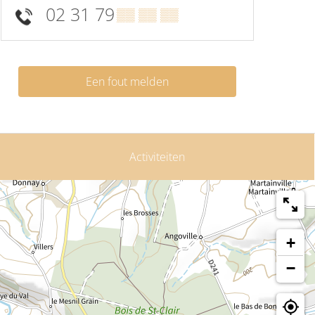
02 31 79
▒▒ ▒▒ ▒▒
Een fout melden
Activiteiten
+
−