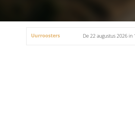
Uurroosters
De
22 augustus 2026
in