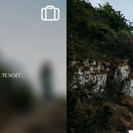
recherche des lumières disparues
Evenementen
Uitgaan in Suisse Normande -
Cingal
Lokale verenigingen
TE VOET ,