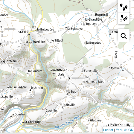
Leaflet
|
Esri
|
© IGN