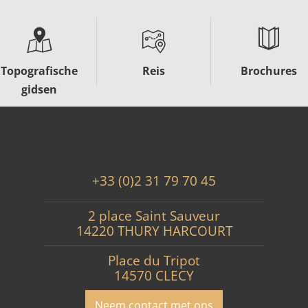
Topografische
Reis
Brochures
gidsen
+33 (0)2 31 79 70 45
2 place Saint Sauveur
14220 THURY HARCOURT
Place du Tripot
14570 CLECY
Neem contact met ons