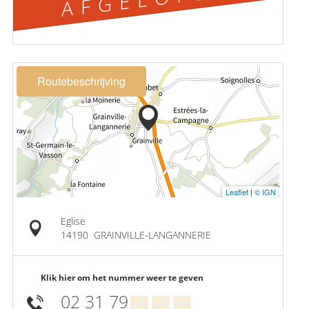
Routebeschrijving
Leaflet
|
© IGN
Eglise
14190
GRAINVILLE-LANGANNERIE
Klik hier om het nummer weer te geven
02 31 79
▒▒ ▒▒ ▒▒