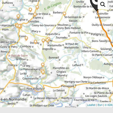
Leaflet
|
Esri
|
© IGN