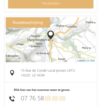
Verzenden
Routebeschrijving
Leaflet
|
© IGN
15 Rue de Condé Local jeunes UFCV
14220
LE HOM
Klik hier om het nummer weer te geven
07 76 58
▒▒ ▒▒ ▒▒