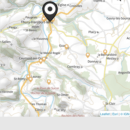
Leaflet
|
Esri
|
© IGN