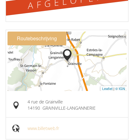
AFGELOPEN
Routebeschrijving
Leaflet
|
© IGN
4 rue de Grainville
14190
GRAINVILLE-LANGANNERIE
www.billetweb.fr