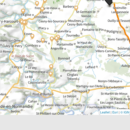
Leaflet
|
Esri
|
© IGN