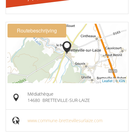
Routebeschrijving
Leaflet
|
© IGN
Médiathèque
14680
BRETTEVILLE-SUR-LAIZE
www.commune-brettevillesurlaize.com