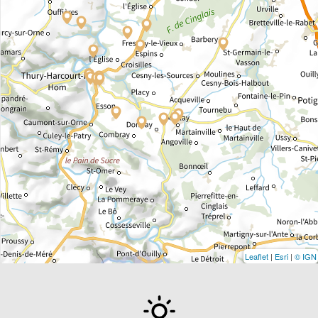
Leaflet
|
Esri
|
© IGN