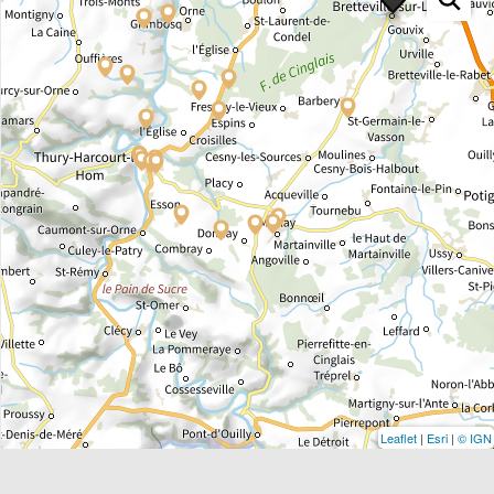
Leaflet
|
Esri
|
© IGN