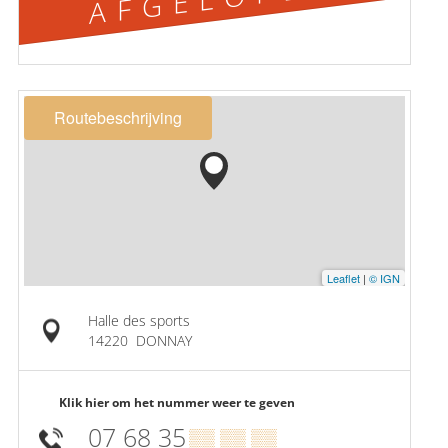
Routebeschrijving
Leaflet
|
© IGN
Halle des sports
14220
DONNAY
Klik hier om het nummer weer te geven
07 68 35
▒▒ ▒▒ ▒▒