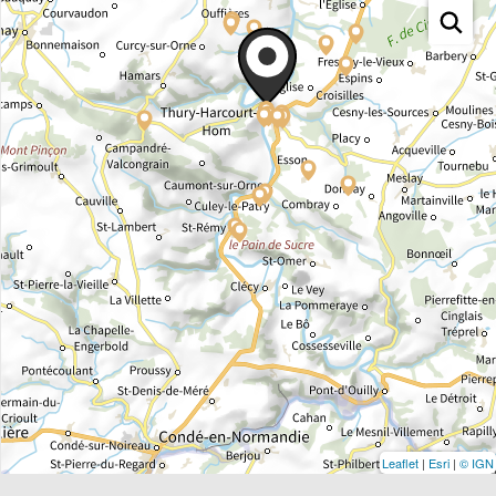
Leaflet
|
Esri
|
© IGN