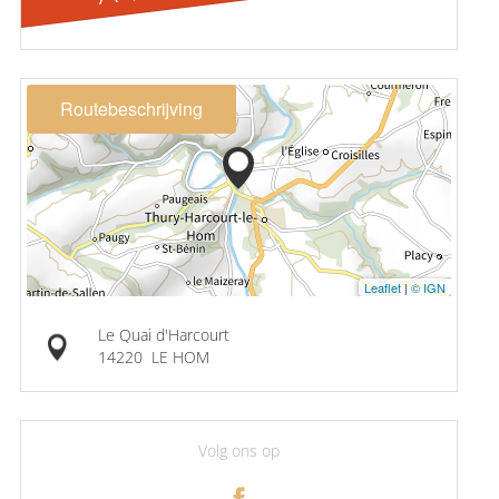
Routebeschrijving
Leaflet
|
© IGN
Le Quai d'Harcourt
14220
LE HOM
Volg ons op