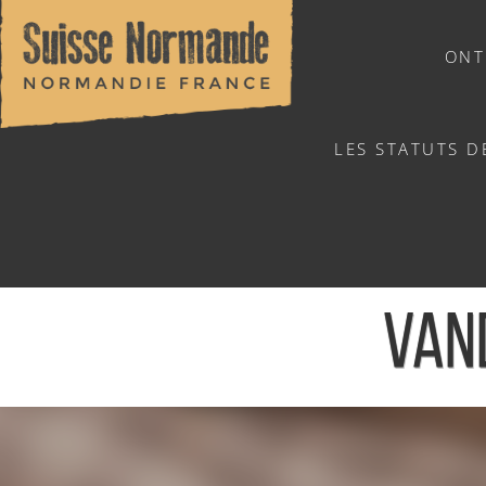
ONT
LES STATUTS D
NATUURSPORTEN
LIN'CROYABLE SEM
VAN
Home
/
Sports & activiteiten
/
Activiteiten
/
Agenda - Ned