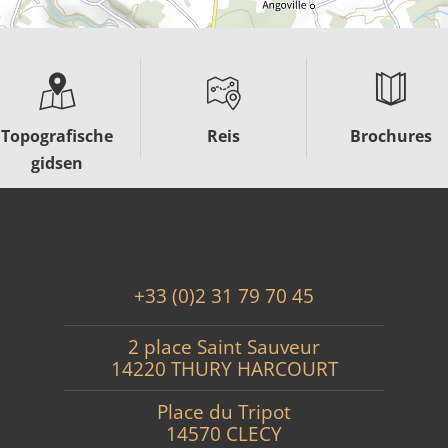
Topografische
Reis
Brochures
gidsen
+33 (0)2 31 79 70 45
2 place Saint Sauveur
14220 THURY HARCOURT
Place du Tripot
14570 CLECY