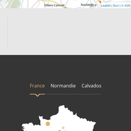
Leaflet
|
Esri
|
© IGN
France
Normandie
Calvados