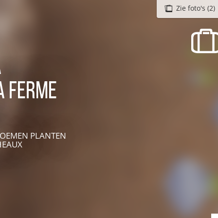
Zie foto's (2)
recherche des lumières disparues
Evenementen
Uitgaan in Suisse Normande -
à
Cingal
la Ferme
Lokale verenigingen
BLOEMEN PLANTEN
HEAUX