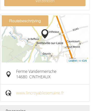
Verzenden
Routebeschrijving
Leaflet
|
© IGN
Ferme Vandermersche
14680
CINTHEAUX
www.lincroyablesemaine.fr