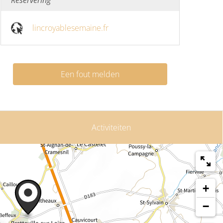
Reservering
lincroyablesemaine.fr
Een fout melden
Activiteiten
+
−