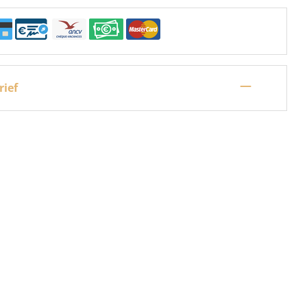
—
rief