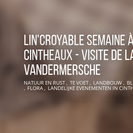
Lin'croyable semaine 
Cintheaux - Visite de 
Vandermersche
VIVEZ UNE EXPÉRIENCE EN SUISSE NORMANDE
NATUUR EN RUST , TE VOET , LANDBOUW , 
, FLORA , LANDELIJKE EVENEMENTEN
IN CINT