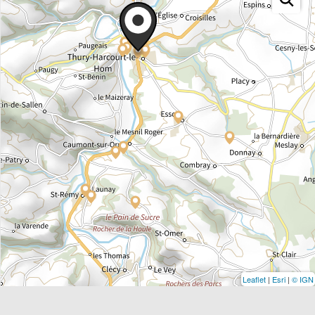
Leaflet
|
Esri
|
© IGN