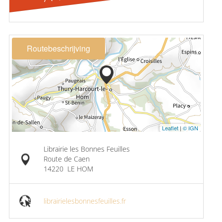
Routebeschrijving
Leaflet
|
© IGN
Librairie les Bonnes Feuilles
Route de Caen
14220
LE HOM
librairielesbonnesfeuilles.fr