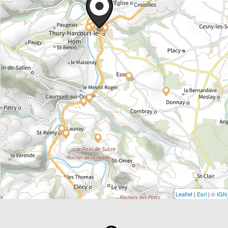
Leaflet
|
Esri
|
© IGN