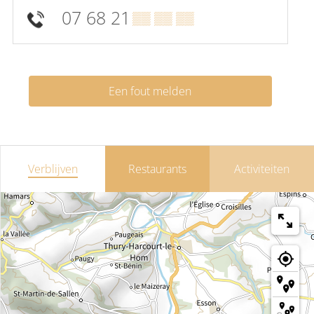
07 68 21
▒▒ ▒▒ ▒▒
Een fout melden
Verblijven
Restaurants
Activiteiten