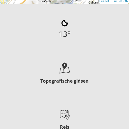
Leaflet
|
Esri
|
© IGN
13
°
Topografische gidsen
Reis