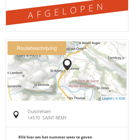
AFGELOPEN
Routebeschrijving
Leaflet
|
© IGN
Ouistreham
14570
SAINT-RÉMY
Klik hier om het nummer weer te geven