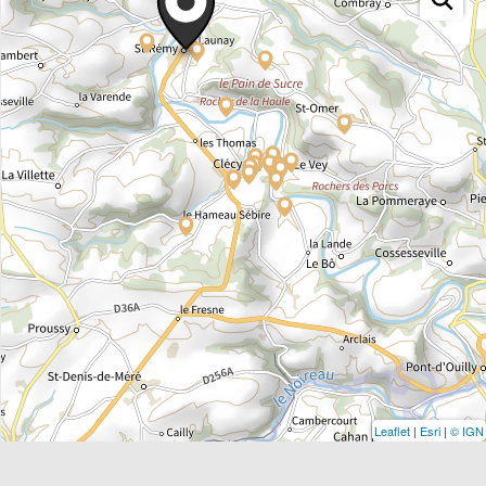
Leaflet
|
Esri
|
© IGN