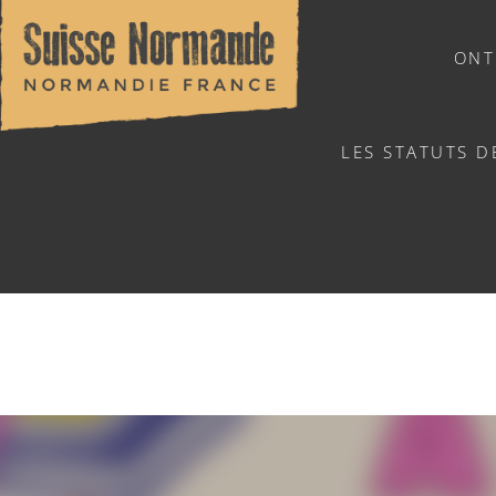
ONT
LES STATUTS D
NATUURSPORTEN
JE BO
Home
/
Sports & activiteiten
/
Activiteiten
/
Agenda - Ned