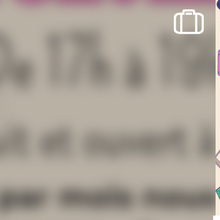
recherche des lumières disparues
Evenementen
Uitgaan in Suisse Normande -
Cingal
Lokale verenigingen