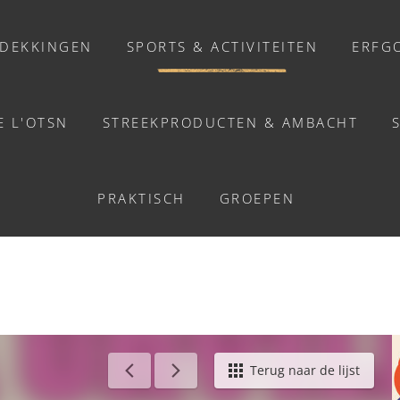
DEKKINGEN
SPORTS & ACTIVITEITEN
ERFG
E L'OTSN
STREEKPRODUCTEN & AMBACHT
ACTIVITEITEN
UQUINE À URVILLE - U
PRAKTISCH
GROEPEN
Activiteiten
Balades et promenades
Welzijn
Chasse au trésor connectée &
Géocaching
erlands
/
Je bouquine à Urville - Urville
Terug naar de lijst
Enquête grandeur nature : A la