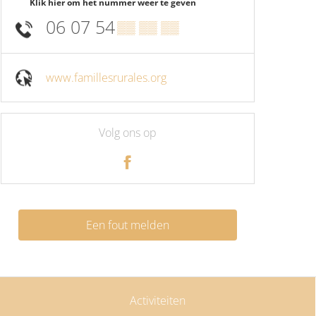
Klik hier om het nummer weer te geven
06 07 54
▒▒ ▒▒ ▒▒
www.famillesrurales.org
Volg ons op
Een fout melden
Activiteiten