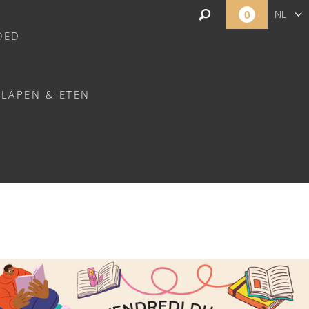
0
NL
OED
FR
EN
SLAPEN & ETEN
RVILLE