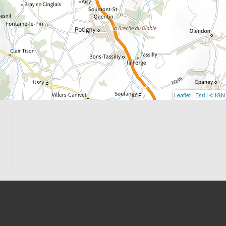
Leaflet
|
Esri
|
© IGN