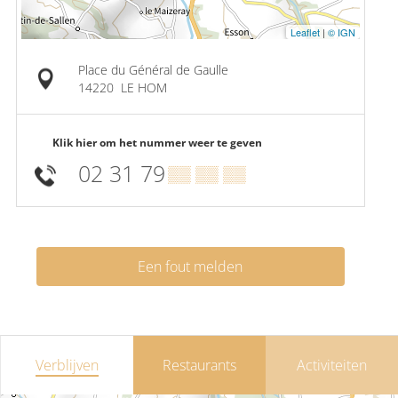
Leaflet
|
© IGN
Place du Général de Gaulle
14220
LE HOM
Klik hier om het nummer weer te geven
02 31 79
▒▒ ▒▒ ▒▒
Een fout melden
Verblijven
Restaurants
Activiteiten