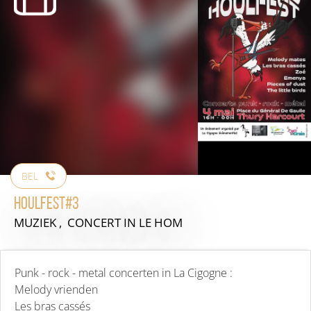
BEL
Houlfest#3
MUZIEK , CONCERT
IN LE HOM
Punk - rock - metal concerten in La Cigogne :
Melody vrienden
Les bras cassés