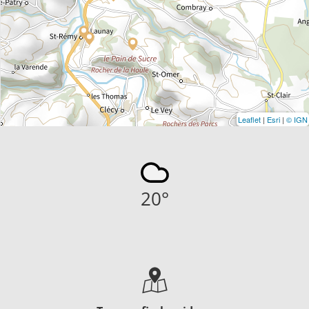
Leaflet
|
Esri
|
© IGN
20
°