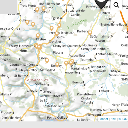
Leaflet
|
Esri
|
© IGN