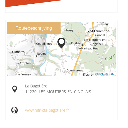
Routebeschrijving
Leaflet
|
© IGN
La Bagotière
14220
LES MOUTIERS-EN-CINGLAIS
www.mfr-cfa-bagotiere.fr