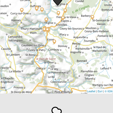
Leaflet
|
Esri
|
© IGN