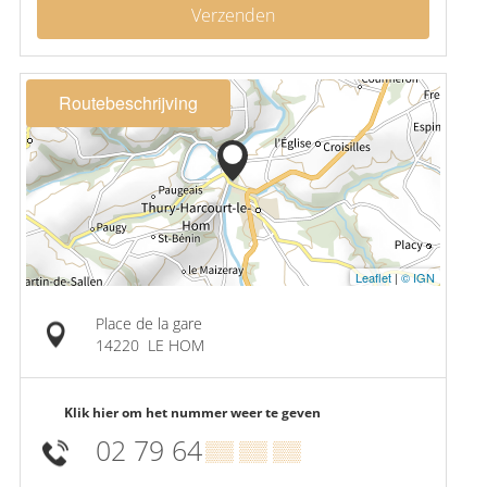
Verzenden
Routebeschrijving
Leaflet
|
© IGN
Place de la gare
14220
LE HOM
Klik hier om het nummer weer te geven
02 79 64
▒▒ ▒▒ ▒▒