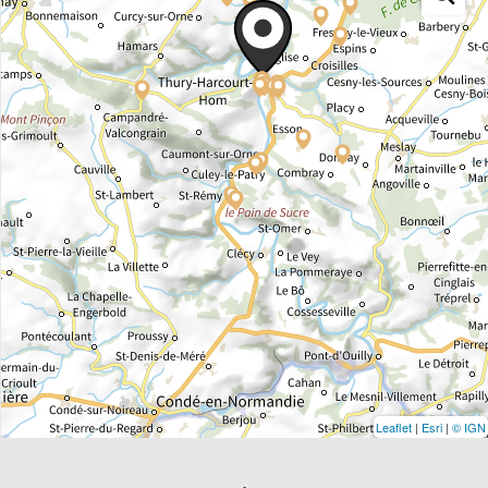
Leaflet
|
Esri
|
© IGN