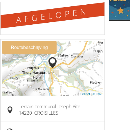
AFGELOPEN
Routebeschrijving
Leaflet
|
© IGN
Terrain communal Joseph Pitel
14220
CROISILLES