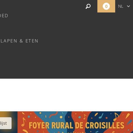
0
NL
OED
FR
EN
SLAPEN & ETEN
SILLES
ijst