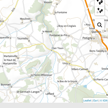
Leaflet
|
Esri
|
© IGN