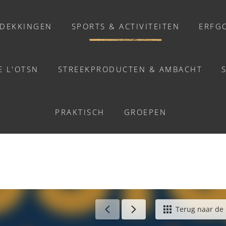
DEKKINGEN
SPORTS & ACTIVITEITEN
ERFG
E L'OTSN
STREEKPRODUCTEN & AMBACHT
ACTIVITEITEN
DE LA MUSIQUE - CROI
PRAKTISCH
GROEPEN
Activiteiten
Balades et promenades
Welzijn
Chasse au trésor connectée &
Géocaching
erlands
/
Fête de la musique - Croisilles
Terug naar de l
Enquête grandeur nature : A la