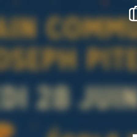
recherche des lumières disparues
Evenementen
Uitgaan in Suisse Normande -
Cingal
Lokale verenigingen