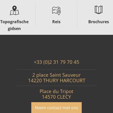
Topografische
Reis
Brochures
gidsen
+33 (0)2 31 79 70 45
2 place Saint Sauveur
14220 THURY HARCOURT
Place du Tripot
14570 CLECY
Neem contact met ons