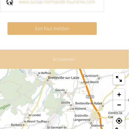
www.suisse-normande-tourisme.com
Een fout melden
Activiteiten
+
−