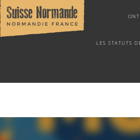
ONT
LES STATUTS D
NATUURSPORTEN
FÊTE 
Home
/
Sports & activiteiten
/
Activiteiten
/
Agenda - Ned