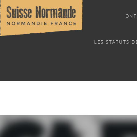
ONT
LES STATUTS D
NATUURSPORTEN
FESTIV
Home
/
Sports & activiteiten
/
Activiteiten
/
Agenda - Ned