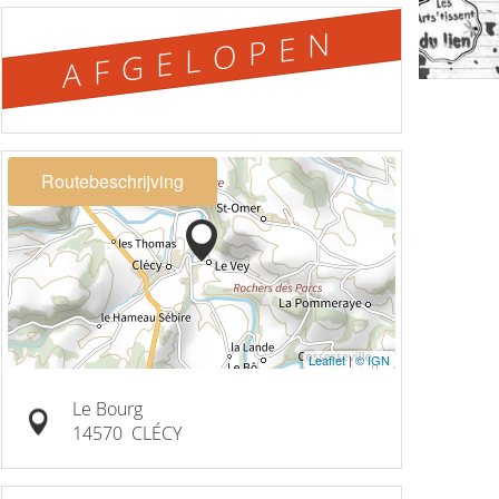
AFGELOPEN
Routebeschrijving
Leaflet
|
© IGN
Le Bourg
14570
CLÉCY