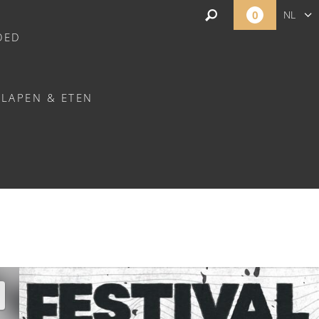
0
NL
OED
FR
EN
SLAPEN & ETEN
- CLÉCY