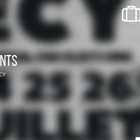
recherche des lumières disparues
Evenementen
Uitgaan in Suisse Normande -
Cingal
ants
Lokale verenigingen
CY