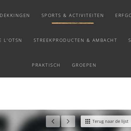
DEKKINGEN
SPORTS & ACTIVITEITEN
ERFG
E L'OTSN
STREEKPRODUCTEN & AMBACHT
ACTIVITEITEN
AL DES ARTS VIVANTS 
PRAKTISCH
GROEPEN
Activiteiten
Balades et promenades
Welzijn
Chasse au trésor connectée &
Géocaching
erlands
/
Festival des arts vivants - Clécy
Terug naar de lijst
Enquête grandeur nature : A la