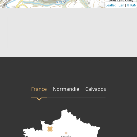
Leaflet
|
Esri
|
© IGN
France
Normandie
Calvados