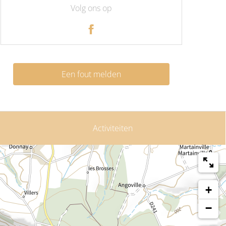
Volg ons op
Een fout melden
Activiteiten
+
−