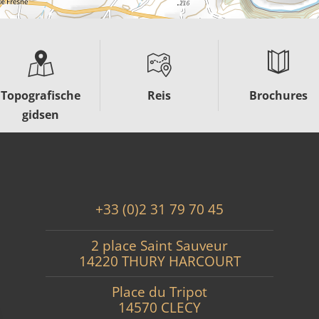
Topografische
Reis
Brochures
gidsen
+33 (0)2 31 79 70 45
2 place Saint Sauveur
14220 THURY HARCOURT
Place du Tripot
14570 CLECY